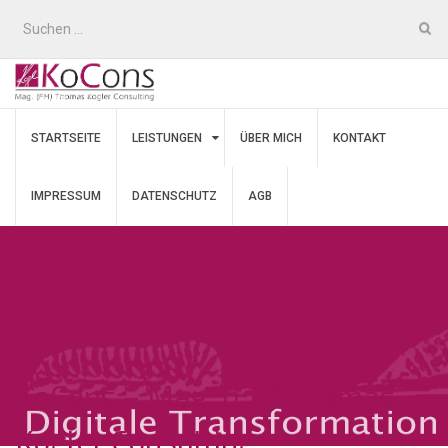
STARTSEITE
LEISTUNGEN
ÜBER MICH
KONTAKT
IMPRESSUM
DATENSCHUTZ
AGB
KoCons – Mag. (FH) Thomas
Kogler Consulting