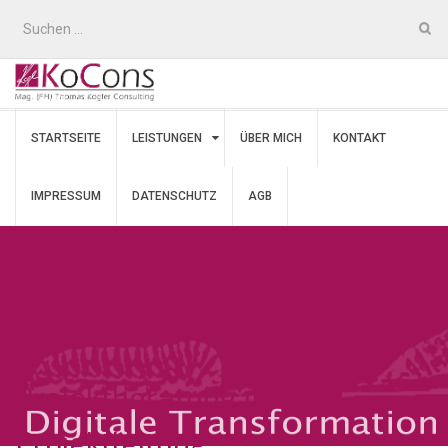
Suchen
nach:
STARTSEITE
LEISTUNGEN
ÜBER MICH
KONTAKT
IMPRESSUM
DATENSCHUTZ
AGB
Projektberatung und
Projektleitung